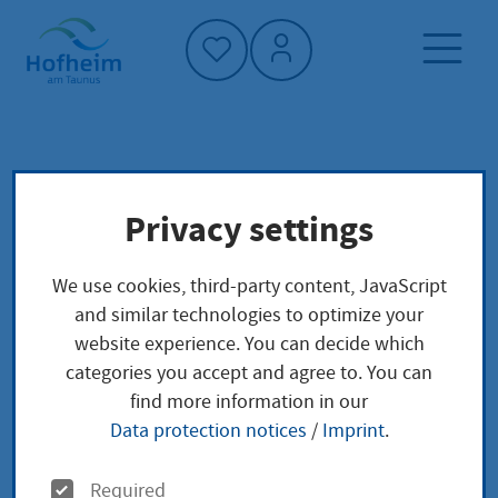
Home"
Home page
Service finder
Local concerns
Privacy settings
Taxigenehmigung beantragen
We use cookies, third-party content, JavaScript
Taxigenehmigung
and similar technologies to optimize your
website experience. You can decide which
beantragen
categories you accept and agree to. You can
find more information in our
Data protection notices
/
Imprint
.
Sie wollen in einem Taxi gewerbsmäßig Personen
O
Required
befördern? Die hierfür notwendige Genehmigung