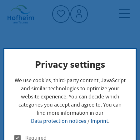
Home"
Home page
Service finder
Local concerns
Privacy settings
Sterbefall im Ausland Beurkundung
We use cookies, third-party content, JavaScript
Sterbefall im Ausland
and similar technologies to optimize your
website experience. You can decide which
Beurkundung
categories you accept and agree to. You can
find more information in our
Data protection notices
/
Imprint
.
Wenn Sie einen im Ausland eingetretenen Sterbefall
O
Required
in Deutschland nachbeurkunden lassen möchten,