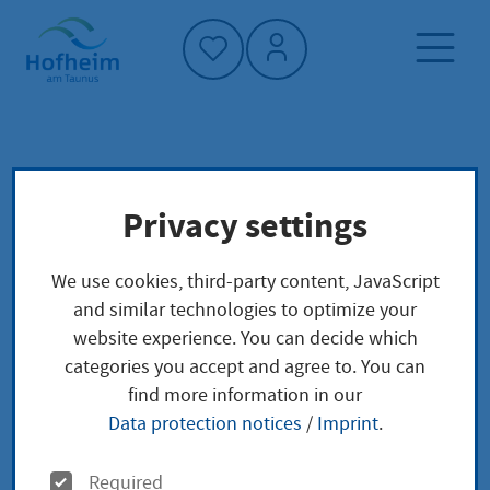
Home"
Home page
Service finder
Local concerns
Privacy settings
Sozialhilfe
We use cookies, third-party content, JavaScript
Sozialhilfe
and similar technologies to optimize your
website experience. You can decide which
categories you accept and agree to. You can
find more information in our
Leistungsbeschreibung
Data protection notices
/
Imprint
.
Durch Unfall, Krankheit, Tod des Partners,
O
Arbeitslosigkeit, fehlendes oder zu geringes
Required