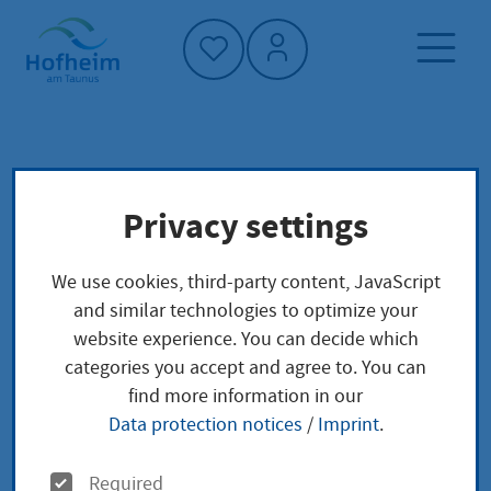
Home"
Home page
Service finder
Local concerns
Privacy settings
Reisepass: Verlustanzeige
We use cookies, third-party content, JavaScript
Reisepass:
and similar technologies to optimize your
website experience. You can decide which
Verlustanzeige
categories you accept and agree to. You can
find more information in our
Data protection notices
/
Imprint
.
Sie haben Ihren Reisepass verloren? Dann müssen
O
Required
Sie dies anzeigen.