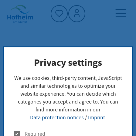
Home"
Home page
Service finder
Local concerns
Privacy settings
Reisepass beantragen
We use cookies, third-party content, JavaScript
Reisepass beantragen
and similar technologies to optimize your
website experience. You can decide which
categories you accept and agree to. You can
find more information in our
In vielen Ländern außerhalb der Europäischen Union
Data protection notices
/
Imprint
.
(EU) benötigen Sie bei der Einreise einen Reisepass.
Mit der deutschen Staatsbürgerschaft können Sie
O
Required