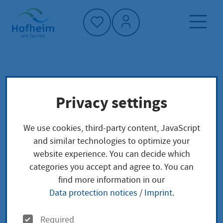
Home"
Home page
Service finder
Local concerns
Privacy settings
Rechtliche Betreuung einrichten
We use cookies, third-party content, JavaScript
Rechtliche Betreuung
and similar technologies to optimize your
website experience. You can decide which
einrichten
categories you accept and agree to. You can
find more information in our
Data protection notices
/
Imprint
.
Leistungsbeschreibung
O
Required