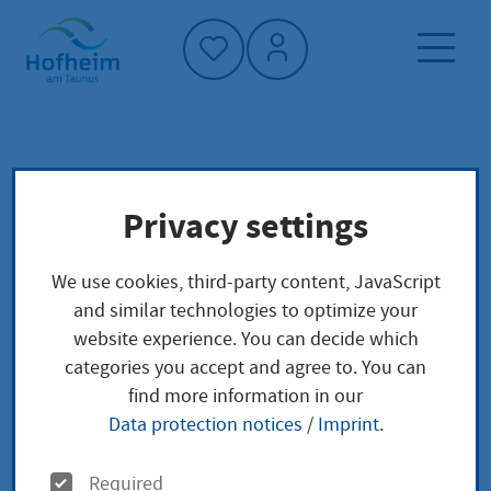
Home"
Home page
Service finder
Local concerns
Privacy settings
Personalausweis Änderung
We use cookies, third-party content, JavaScript
Personalausweis
and similar technologies to optimize your
website experience. You can decide which
Änderung
categories you accept and agree to. You can
find more information in our
Data protection notices
/
Imprint
.
Wenn die Daten in Ihrem Personalausweis nicht
O
Required
mehr aktuell sind, müssen sie dies schnellstmöglich