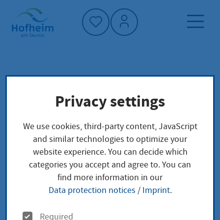
Home"
Home page
Service finder
Local concerns
Privacy settings
Personalausweis - Adresse ändern
We use cookies, third-party content, JavaScript
Personalausweis -
and similar technologies to optimize your
website experience. You can decide which
Adresse ändern
categories you accept and agree to. You can
find more information in our
Data protection notices
/
Imprint
.
Wenn Sie umziehen, müssen Sie diese Änderung der
O
Required
Anschrift der zuständigen Stelle mitteilen.