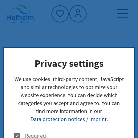
Home"
Home page
Service finder
Local concerns
Privacy settings
Parkausweise
We use cookies, third-party content, JavaScript
Parkausweise
and similar technologies to optimize your
website experience. You can decide which
categories you accept and agree to. You can
find more information in our
Data protection notices
/
Imprint
.
Sie erhalten Parkausweise für die Parkplätze:
O
Required
- Unter der Rheingaubrücke