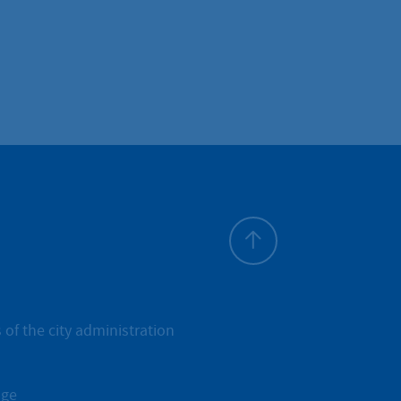
To top
 of the city administration
age