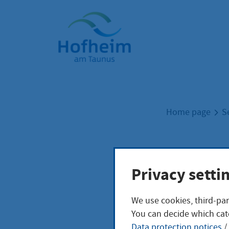
Home"
Home page
S
Orts
Privacy setti
We use cookies, third-par
You can decide which cat
Data protection notices
/