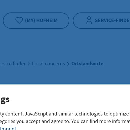
(MY) HOFHEIM
SERVICE-FINDE
Ortslandwirte
ervice finder
Local concerns
landwirte
ngs
ty content, JavaScript and similar technologies to optimize
egories you accept and agree to. You can find more informat
Imprint
.