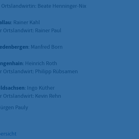
e Ortslandwirtin: Beate Henninger-Nix
allau
: Rainer Kahl
r Ortslandwirt: Rainer Paul
iedenbergen
: Manfred Born
angenhain
: Heinrich Roth
er Ortslandwirt: Philipp Rübsamen
ildsachsen
: Ingo Küther
r Ortslandwirt: Kevin Rehn
Jürgen Pauly
ersicht