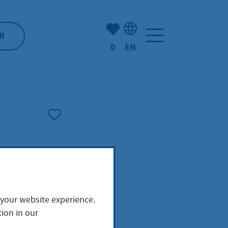
Number of bookmarked ite
R
0
EN
Language selection: Engl
 your website experience.
ion in our