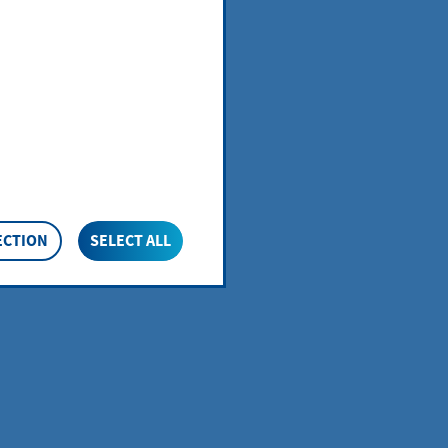
nd, zum Beispiel
 durch Abgabe
it auch den
Raum beim
den die
lichen
ECTION
SELECT ALL