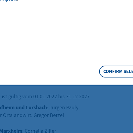
en und -wirte und deren Stellvertreter/innen wirken berate
traßenausbau um die Anbindung von Feldwegen geht, und
men bei Agrar- und Infrastrukturangelegenheiten, bei der
ge und beim Grundstücksverkehr mit. Sie unterstützen dam
des Main-Taunus-Kreises und das Amt für den ländlichen 
is.
ng des Berufsstandmitwirkungsgesetzes im Jahr 2005 wer
n und -wirte sowie deren Stellvertreter/innen durch die ört
CONFIRM SEL
schüsse (GAA) benannt.
ist gültig vom 01.01.2022 bis 31.12.2027
ofheim und Lorsbach
: Jürgen Pauly
r Ortslandwirt: Gregor Betzel
 Marxheim
: Cornelia Ziller