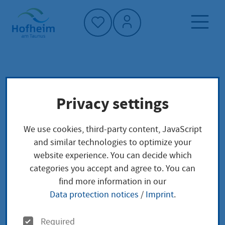
Home"
Home page
Service finder
Local concerns
Privacy settings
Eine Versammlung anzeigen
We use cookies, third-party content, JavaScript
Eine Versammlung
and similar technologies to optimize your
website experience. You can decide which
anzeigen
categories you accept and agree to. You can
find more information in our
Data protection notices
/
Imprint
.
Wer eine öffentliche Versammlung unter freiem
O
Required
Himmel veranstalten möchte, muss diese