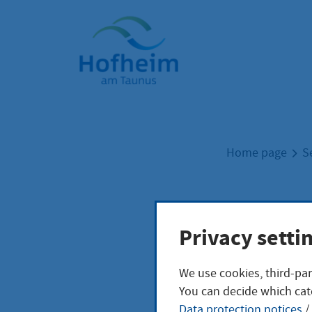
Home"
Home page
S
Neb
Privacy setti
We use cookies, third-par
You can decide which cat
Sie wollen aus
Data protection notices
/