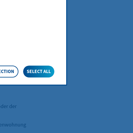
im Inland
der der
ECTION
SELECT ALL
ebenwohnung
der der
ebenwohnung