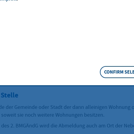
 müssen Sie sich für diese Wohnung abmelden.
eschreibung
iner Nebenwohnung ausziehen und keine andere Wohnung 
n Sie sich für diese Wohnung abmelden.
s ich mich wenden?
e der Gemeinde oder Stadt der dann alleinigen Wohnung o
soweit sie noch weitere Wohnungen besitzen.
CONFIRM SEL
ten des 2. BMGÄndG wird die Abmeldung auch am Ort der N
Stelle
e der Gemeinde oder Stadt der dann alleinigen Wohnung o
soweit sie noch weitere Wohnungen besitzen.
ten des 2. BMGÄndG wird die Abmeldung auch am Ort der N