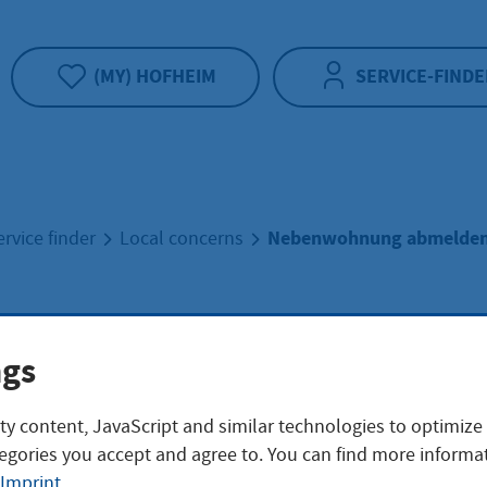
(MY) HOFHEIM
SERVICE-FINDE
Nebenwohnung abmelde
ervice finder
Local concerns
enwohnung abme
ngs
ty content, JavaScript and similar technologies to optimize
egories you accept and agree to. You can find more informat
 Ihrer Nebenwohnung ausziehen und keine andere Wohnung
Imprint
.