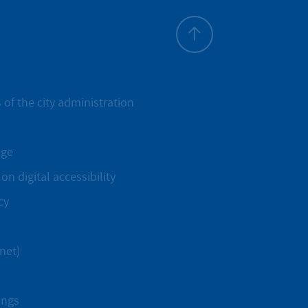
To top
 of the city administration
age
on digital accessibility
cy
net)
ings