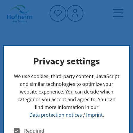
Home"
Home page
Service finder
Local concerns
Privacy settings
Nachlasspflegschaft beantragen
We use cookies, third-party content, JavaScript
Nachlasspflegschaft
and similar technologies to optimize your
website experience. You can decide which
beantragen
categories you accept and agree to. You can
find more information in our
Data protection notices
/
Imprint
.
Wenn Ihnen jemand Geld schuldet und diese Person
O
Required
verstirbt, können Sie eine Nachlasspflegschaft über