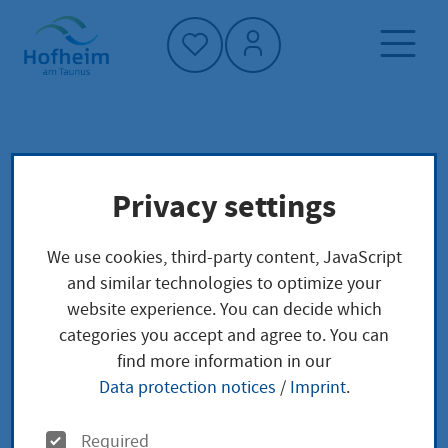
Home"
Home page
Service finder
Local concerns
Privacy settings
Meldebescheinigung
We use cookies, third-party content, JavaScript
Meldebescheinigung
and similar technologies to optimize your
website experience. You can decide which
categories you accept and agree to. You can
find more information in our
Wenn Sie eine Meldebescheinigung benötigen, dann
Data protection notices
/
Imprint
.
können Sie diese bei der zuständigen Stelle
beantragen.
O
Required