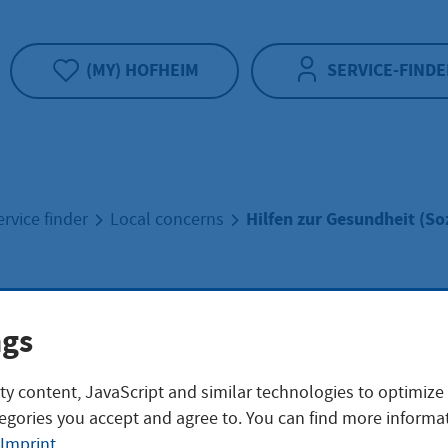
(MY) HOFHEIM
SERVICE-FINDE
Hilfen zur Gesundheit (Soz
ervice finder
Local concerns
en zur Gesundheit
ngs
alhilfe)
ty content, JavaScript and similar technologies to optimize
egories you accept and agree to. You can find more informat
Imprint
.