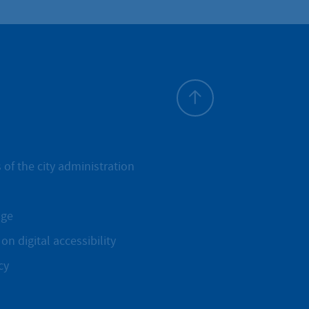
To top
 of the city administration
age
on digital accessibility
cy