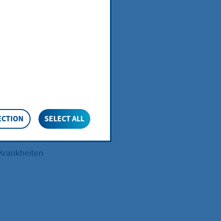
terhalt
eniger als einen
ialamt
edizinische
ECTION
SELECT ALL
Krankheiten