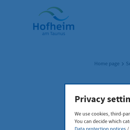
Home"
Home page
S
Hilf
Privacy setti
(Sozi
We use cookies, third-par
You can decide which cat
Data protection notices
/