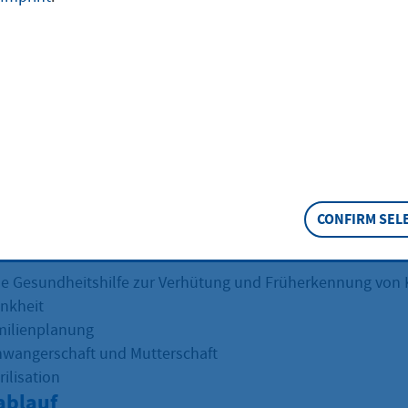
rankenversicherung, die nur kurzfristig Hilfe zum Lebensun
n Leistungsansprüche auf Hilfen zur Gesundheit haben.
eschreibung
rankenversichert sind und für kurze Zeit (voraussichtlich w
rochen Hilfe zum Lebensunterhalt erhalten, stellt das Soz
ch Ausstellen eines Behandlungsscheins die notwendige m
r.
CONFIRM SEL
 Gesundheitshilfe zur Verhütung und Früherkennung von 
ankheit
amilienplanung
chwangerschaft und Mutterschaft
erilisation
ablauf