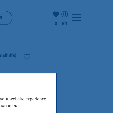
Number of bookmarked ite
R
0
EN
Language selection: Engl
ialhilfe)
 your website experience.
ion in our