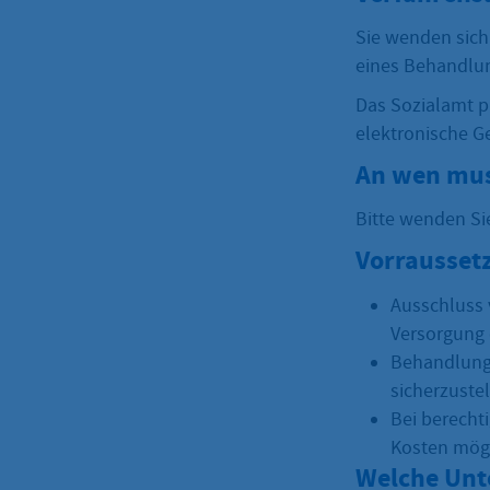
Sie wenden sich
eines Behandlun
Das Sozialamt pr
elektronische G
An wen mus
Bitte wenden Si
Vorrausset
Ausschluss 
Versorgung 
Behandlungs
sicherzustel
Bei berechti
Kosten mög
Welche Unt