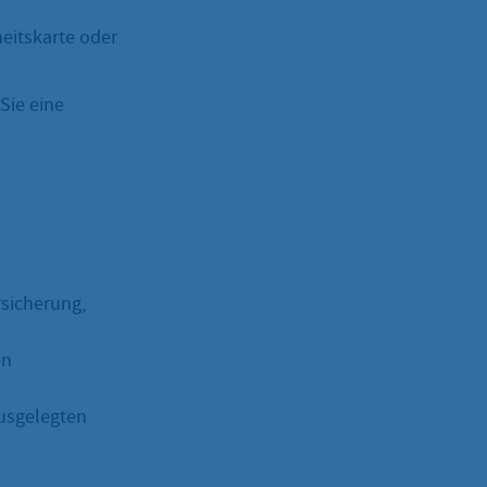
eitskarte oder
Sie eine
rsicherung,
en
 ausgelegten