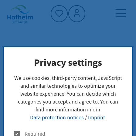
Home"
Home page
Service finder
Local concerns
Privacy settings
Hessentag
We use cookies, third-party content, JavaScript
Hessentag
and similar technologies to optimize your
website experience. You can decide which
categories you accept and agree to. You can
find more information in our
Leistungsbeschreibung
Data protection notices
/
Imprint
.
Der Hessentag ist das jährliche Landesfest der
O
Hessen. Es gilt als ältestes und größtes Landesfest in
Required