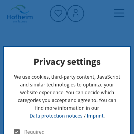
Home"
Home page
Service finder
Local concerns
Privacy settings
Gemeinschaftlicher Erbschein Erteilung Vor-
bzw. Nacherbe
We use cookies, third-party content, JavaScript
and similar technologies to optimize your
Gemeinschaftlicher
website experience. You can decide which
categories you accept and agree to. You can
Erbschein Erteilung
find more information in our
Data protection notices
/
Imprint
.
Vor- bzw. Nacherbe
O
Required