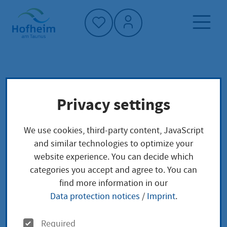
Home"
Home page
Service finder
Local concerns
Privacy settings
Gemeinschaftlicher Erbschein Erteilung
Gemeinschaftlicher Mindestteilerbschein
We use cookies, third-party content, JavaScript
and similar technologies to optimize your
Gemeinschaftlicher
website experience. You can decide which
categories you accept and agree to. You can
Erbschein Erteilung
find more information in our
Data protection notices
/
Imprint
.
Gemeinschaftlicher
O
Required