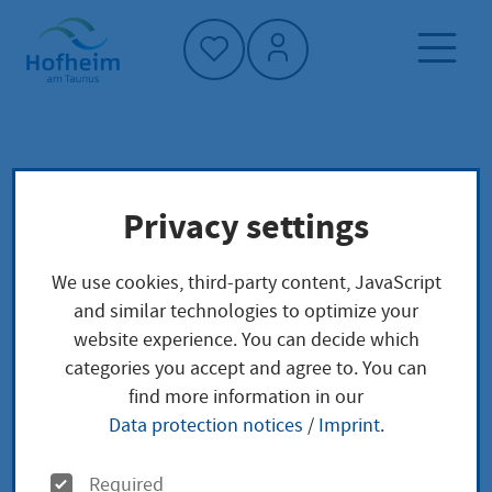
Home"
Home page
Service finder
Local concerns
Privacy settings
Gemeinschaftlicher Erbschein Erteilung
gegenständlich beschränkt
We use cookies, third-party content, JavaScript
and similar technologies to optimize your
Gemeinschaftlicher
website experience. You can decide which
categories you accept and agree to. You can
Erbschein Erteilung
find more information in our
Data protection notices
/
Imprint
.
gegenständlich
O
Required