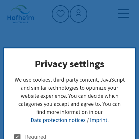
Home"
Home page
Service finder
Local concerns
Privacy settings
Europäische Genossenschaft (SCE) anmelden
We use cookies, third-party content, JavaScript
Europäische
and similar technologies to optimize your
website experience. You can decide which
Genossenschaft (SCE)
categories you accept and agree to. You can
find more information in our
anmelden
Data protection notices
/
Imprint
.
O
Required