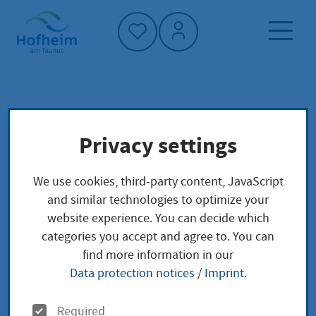
Home"
Home page
Service finder
Local concerns
Privacy settings
Erweiterte Melderegisterauskunft
We use cookies, third-party content, JavaScript
Erweiterte
and similar technologies to optimize your
website experience. You can decide which
Melderegisterauskunft
categories you accept and agree to. You can
find more information in our
Data protection notices
/
Imprint
.
Um eine erweiterte Melderegisterauskunft über
O
Required
einzelne bestimmte Personen zu erhalten, müssen