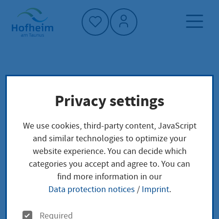
Home"
Home page
Service finder
Local concerns
Privacy settings
Einsicht in das Handelsregister nehmen
We use cookies, third-party content, JavaScript
Einsicht in das
and similar technologies to optimize your
website experience. You can decide which
Handelsregister
categories you accept and agree to. You can
find more information in our
nehmen
Data protection notices
/
Imprint
.
O
Required