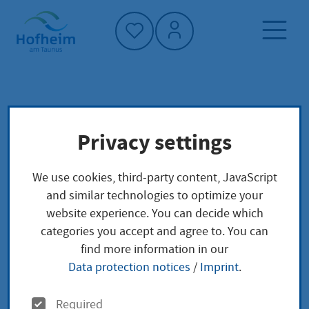
Home"
Home page
Service finder
Local concerns
Privacy settings
Einen gegenständlich beschränkten
gemeinschaftlichen Erbschein beantragen als
Vor- bzw. Nacherbe
We use cookies, third-party content, JavaScript
and similar technologies to optimize your
website experience. You can decide which
Einen gegenständlich
categories you accept and agree to. You can
find more information in our
beschränkten
Data protection notices
/
Imprint
.
gemeinschaftlichen
O
Required