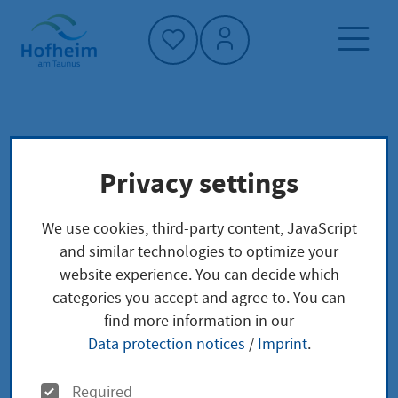
Home"
Home page
Service finder
Local concerns
Privacy settings
Buchmacher/in, Erlaubnis
We use cookies, third-party content, JavaScript
Buchmacher/in,
and similar technologies to optimize your
website experience. You can decide which
Erlaubnis
categories you accept and agree to. You can
find more information in our
Data protection notices
/
Imprint
.
Leistungsbeschreibung
O
Required