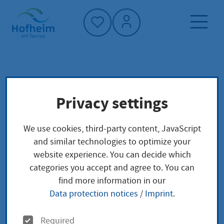
Home"
Home page
Service finder
Local concerns
Privacy settings
Brandschutz
We use cookies, third-party content, JavaScript
Brandschutz
and similar technologies to optimize your
website experience. You can decide which
categories you accept and agree to. You can
find more information in our
Leistungsbeschreibung
Data protection notices
/
Imprint
.
Der abwehrende Brandschutz und die Hilfeleistung
O
obliegt In Hessen den Gemeinden in ihrem Gebiet.
Required