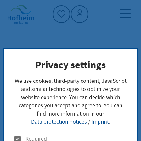
Home"
Home page
Service finder
Local concerns
Privacy settings
Besondere Meldepflicht in
Beherbergungsstätten Anmeldung
We use cookies, third-party content, JavaScript
and similar technologies to optimize your
Besondere
website experience. You can decide which
categories you accept and agree to. You can
Meldepflicht in
find more information in our
Data protection notices
/
Imprint
.
Beherbergungsstätten
O
Required