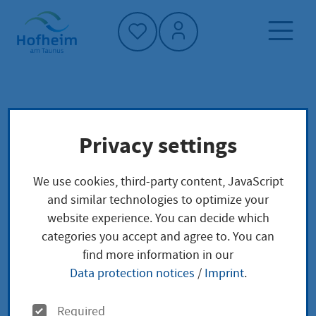
Home"
Home page
Service finder
Local concerns
Privacy settings
Befreiung von der Ausweispflicht als dauerhaft
behinderte Person beantragen, die sich nicht
in der Öffentlichkeit bewegen kann
We use cookies, third-party content, JavaScript
and similar technologies to optimize your
website experience. You can decide which
Befreiung von der
categories you accept and agree to. You can
find more information in our
Ausweispflicht als
Data protection notices
/
Imprint
.
dauerhaft behinderte
O
Required