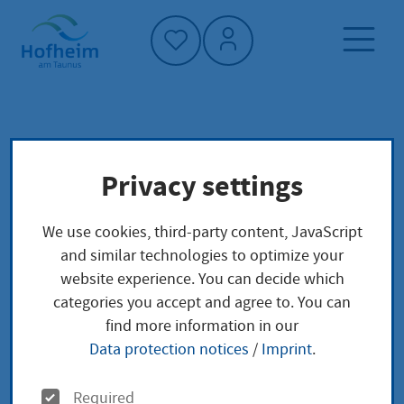
Home"
Home page
Service finder
Local concerns
Privacy settings
Ausweispflicht Befreiung für dauerhaft
untergebrachte Personen
We use cookies, third-party content, JavaScript
and similar technologies to optimize your
Ausweispflicht
website experience. You can decide which
categories you accept and agree to. You can
Befreiung für
find more information in our
Data protection notices
/
Imprint
.
dauerhaft
O
Required