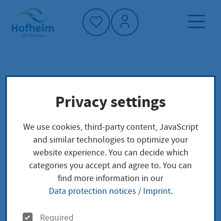
Home"
Home page
Service finder
Local concerns
Privacy settings
Ausschlagung der Erbschaft Niederschrift
We use cookies, third-party content, JavaScript
Ausschlagung der
and similar technologies to optimize your
website experience. You can decide which
Erbschaft
categories you accept and agree to. You can
find more information in our
Niederschrift
Data protection notices
/
Imprint
.
O
Required