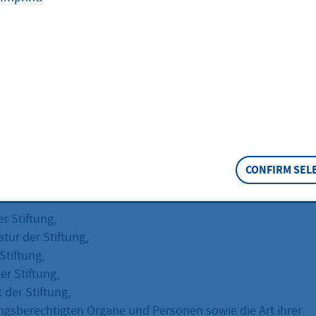
eschreibung
räsidien und die Stadt Frankfurt am Main führen ein zentral
Informationssystem über Stiftungsinformationen für rechtsf
t rechtsfähige Stiftungen können auf Antrag im
mationssystem aufgenommen werden.
cht rechtsfähiger Stiftungen kann abgelehnt werden, sofern
 Seriosität bestehen.
CONFIRM SEL
verzeichnis sind eingetragen:
r Stiftung,
tur der Stiftung,
Stiftung,
er Stiftung,
t der Stiftung,
ungsberechtigten Organe und Personen sowie die Art ihrer