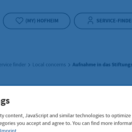
(MY) HOFHEIM
SERVICE-FINDE
Aufnahme in das Stiftung
ervice finder
Local concerns
ahme in das
ngs
tungsverzeichnis
ty content, JavaScript and similar technologies to optimize
egories you accept and agree to. You can find more informat
Imprint
.