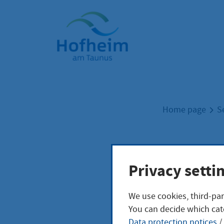
Home"
Home page
S
Aufn
Privacy setti
Stif
We use cookies, third-par
You can decide which cat
Data protection notices
/