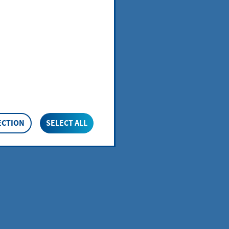
es
ähige
 berechtigte
ECTION
SELECT ALL