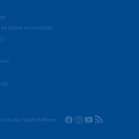
age
on digital accessibility
cy
net)
ings
Facebook
Instagram
YouTube
RSS News Fee
n Sie der Stadt Hofheim