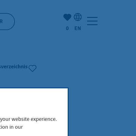
Number of bookmarked ite
R
0
EN
Language selection: Engl
sverzeichnis
 your website experience.
ion in our