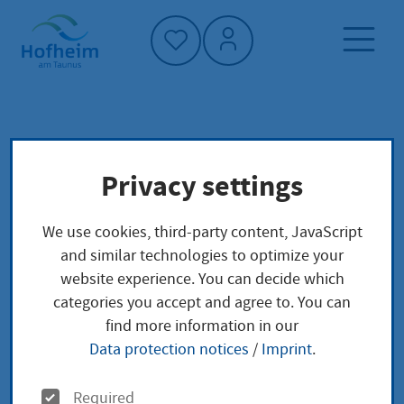
Home"
Home page
Service finder
Local concerns
Privacy settings
Alleinerbschein Erteilung Verfügung von Todes
wegen
We use cookies, third-party content, JavaScript
and similar technologies to optimize your
Alleinerbschein
website experience. You can decide which
categories you accept and agree to. You can
Erteilung Verfügung
find more information in our
Data protection notices
/
Imprint
.
von Todes wegen
O
Required