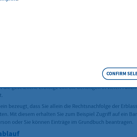
tragen
setzlicher Erbfolge Alleinerbin oder Alleinerbe sind, könn
Erbenstellung einen Alleinerbschein beim Nachlassgericht 
eschreibung
CONFIRM SEL
bene Person kein Testament hinterlassen und keinen Erbver
tt die gesetzliche Erbfolge ein. Sie benötigen in vielen Fäll
t.
ein bezeugt, dass Sie allein die Rechtsnachfolge der Erblas
ten. Mit diesem erhalten Sie zum Beispiel Zugriff auf ein B
erson oder Sie können Einträge im Grundbuch beantragen.
ablauf