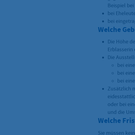
Beispiel be
bei Eheleut
bei eingetr
Welche Geb
Die Höhe de
Erblasserin 
Die Ausstel
bei ein
bei ein
bei ein
Zusätzlich 
eidesstattl
oder bei ei
und die Ums
Welche Fri
Sie müssen keine