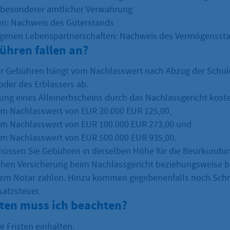
i besonderer amtlicher Verwahrung
en: Nachweis des Güterstands
agenen Lebenspartnerschaften: Nachweis des Vermögensst
ühren fallen an?
r Gebühren hängt vom Nachlasswert nach Abzug der Schul
oder des Erblassers ab.
lung eines Alleinerbscheins durch das Nachlassgericht kost
em Nachlasswert von EUR 30.000 EUR 125,00,
em Nachlasswert von EUR 100.000 EUR 273,00 und
em Nachlasswert von EUR 500.000 EUR 935,00.
müssen Sie Gebühren in derselben Höhe für die Beurkundun
ichen Versicherung beim Nachlassgericht beziehungsweise be
nem Notar zahlen. Hinzu kommen gegebenenfalls noch Sch
atzsteuer.
sten muss ich beachten?
 Fristen einhalten.