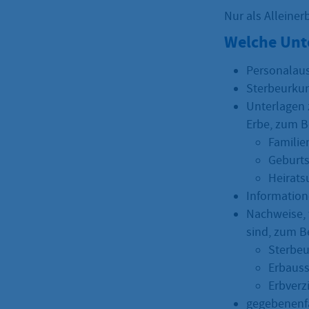
Nur als Alleine
Welche Unt
Personalaus
Sterbeurkun
Unterlagen 
Erbe, zum Be
Famili
Geburt
Heirats
Information
Nachweise, 
sind, zum Be
Sterbe
Erbaus
Erbverz
gegebenenfa