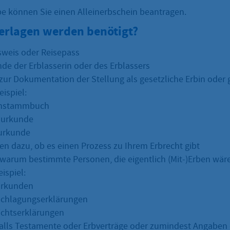
rbe können Sie einen Alleinerbschein beantragen.
erlagen werden benötigt?
weis oder Reisepass
de der Erblasserin oder des Erblassers
zur Dokumentation der Stellung als gesetzliche Erbin oder 
ispiel:
enstammbuch
surkunde
urkunde
en dazu, ob es einen Prozess zu Ihrem Erbrecht gibt
warum bestimmte Personen, die eigentlich (Mit-)Erben wäre
ispiel:
urkunden
schlagungserklärungen
ichtserklärungen
lls Testamente oder Erbverträge oder zumindest Angaben