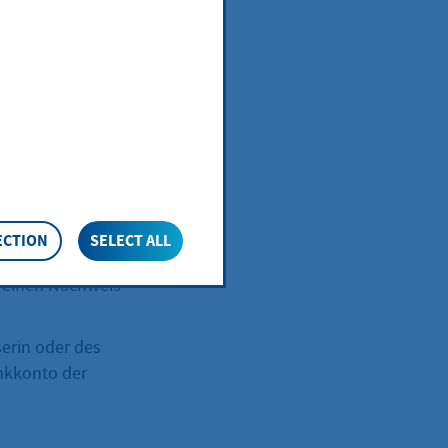
en Sie zum
beantragen.
ECTION
SELECT ALL
trag
en einen Nachweis
serin oder des
ankkonto der