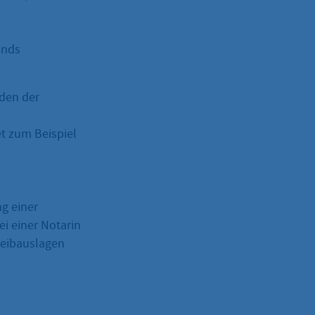
ands
den der
et zum Beispiel
g einer
i einer Notarin
reibauslagen