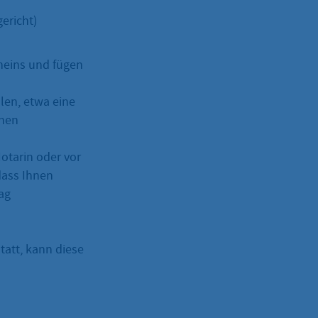
ericht)
cheins und fügen
len, etwa eine
inen
otarin oder vor
dass Ihnen
ag
tatt, kann diese