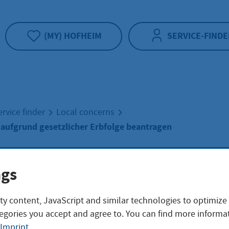
(MY) HOFHEIM
SERVICE-FINDE
ervice finder
Local concerns
 aufgrund gesetzlicher Erbfolge beantragen
inerbschein aufg
ngs
ty content, JavaScript and similar technologies to optimize
tzlicher Erbfolge
egories you accept and agree to. You can find more informat
Imprint
.