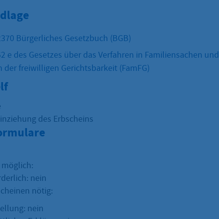
dlage
2370 Bürgerliches Gesetzbuch (BGB)
52 e des Gesetzes über das Verfahren in Familiensachen und
der freiwilligen Gerichtsbarkeit (FamFG)
lf
e
Einziehung des Erbscheins
Formulare
 möglich:
rderlich: nein
scheinen nötig:
ellung: nein