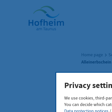
Home"
Home page
S
Alleinerbschein
Alle
Privacy setti
We use cookies, third-par
gese
You can decide which cat
Data protection notices
/