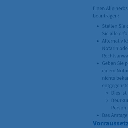
Einen Alleinerb
beantragen:
Stellen Sie
Sie alle erf
Alternativ 
Notarin ode
Rechtsanwalt
Geben Sie p
einem Notar 
nichts beka
entgegenste
Dies ist
Beurkun
Person 
Das Amtsger
Vorrausset