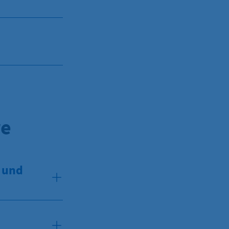
re
- und