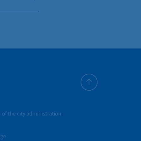
To top
 of the city administration
age