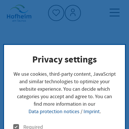
Home"
Home page
Service finder
Local concerns
Privacy settings
Abfall: Wertstoffe entsorgen
We use cookies, third-party content, JavaScript
Abfall: Wertstoffe
and similar technologies to optimize your
website experience. You can decide which
entsorgen
categories you accept and agree to. You can
find more information in our
Data protection notices
/
Imprint
.
Die Abfallentsorgung privater Haushalte und somit
O
Required
auch von Problemstoffen obliegt den Landkreisen