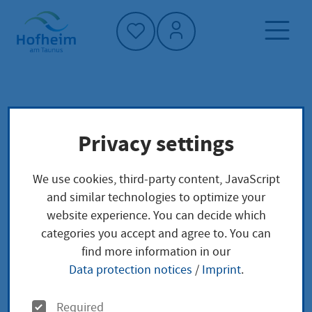
Home"
Home page
News and tenders
Privacy settings
Aktuelles aus Hofheim
Tag der Kinderbetreuung
We use cookies, third-party content, JavaScript
and similar technologies to optimize your
website experience. You can decide which
Tag der
categories you accept and agree to. You can
find more information in our
Kinderbetreuung
Data protection notices
/
Imprint
.
O
Tuesday, 12.05.2026
|
Kinder
Required