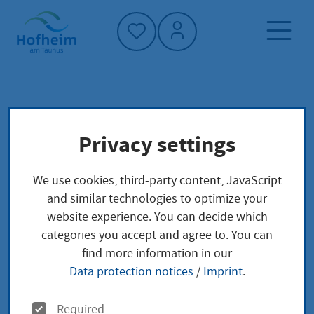
Home"
Home page
News and tenders
Privacy settings
Aktuelles aus Hofheim
Kammerkonzert an der Bergkapelle
We use cookies, third-party content, JavaScript
and similar technologies to optimize your
website experience. You can decide which
Kammerkonzert an
categories you accept and agree to. You can
find more information in our
der Bergkapelle
Data protection notices
/
Imprint
.
O
Wednesday, 11.06.2025
|
Stadtkultur
Required