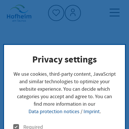
Home"
Home page
News and tenders
Privacy settings
Aktuelles aus Hofheim
Ferienspiele: Anmeldung ab sofort möglich
We use cookies, third-party content, JavaScript
and similar technologies to optimize your
website experience. You can decide which
Ferienspiele:
categories you accept and agree to. You can
find more information in our
Anmeldung ab sofort
Data protection notices
/
Imprint
.
möglich
O
Required