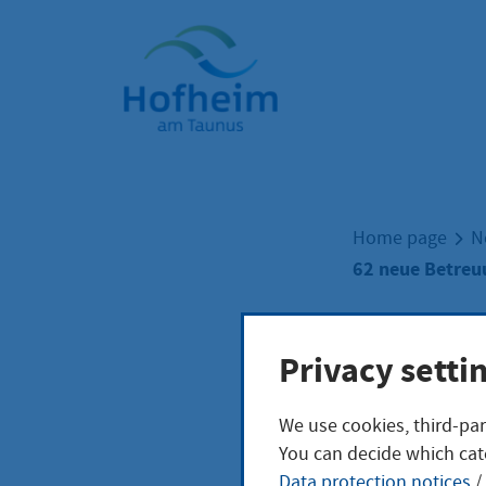
Home"
Home page
N
62 neue Betreu
62 n
Privacy setti
We use cookies, third-par
Betr
You can decide which cat
Data protection notices
/