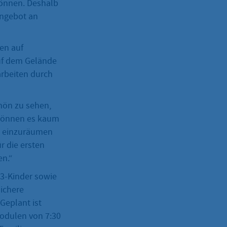
können. Deshalb
Angebot an
en auf
uf dem Gelände
arbeiten durch
chön zu sehen,
r können es kaum
en einzuräumen
r die ersten
en.“
U3-Kinder sowie
sichere
Geplant ist
Modulen von 7:30