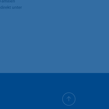
 Familien
direkt unter
To top