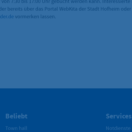
 von 7:30 bis 17:00 Uhr gebucht werden kann. Interessierte
er bereits über das Portal WebKita der Stadt Hofheim oder 
der.de
vormerken lassen.
Beliebt
Services
Town hall
Notdienste