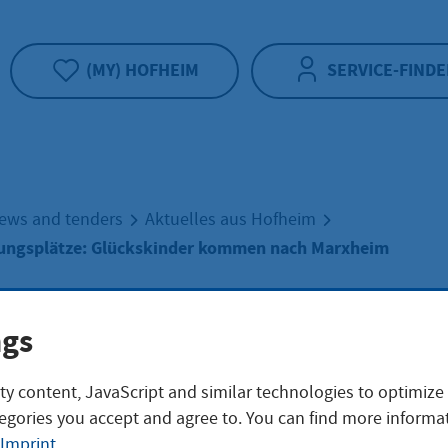
(MY) HOFHEIM
SERVICE-FINDE
ews and tenders
Aktuelles aus Hofheim
ungsplätze: Glückskinder kommen nach Marxheim
eue
ngs
ty content, JavaScript and similar technologies to optimize
euungsplätze:
egories you accept and agree to. You can find more informat
Imprint
.