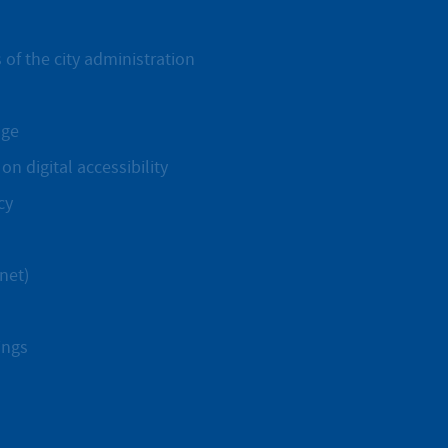
 of the city administration
age
on digital accessibility
cy
net)
ings