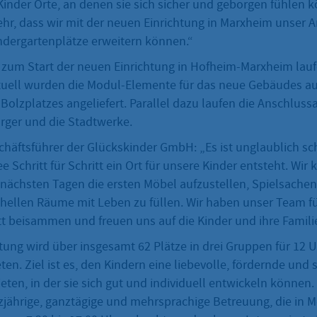
inder Orte, an denen sie sich sicher und geborgen fühlen 
sehr, dass wir mit der neuen Einrichtung in Marxheim unser 
ndergartenplätze erweitern können.“
 zum Start der neuen Einrichtung in Hofheim-Marxheim lauf
tuell wurden die Modul-Elemente für das neue Gebäudes a
olzplatzes angeliefert. Parallel dazu laufen die Anschluss
orger und die Stadtwerke.
schäftsführer der Glückskinder GmbH: „Es ist unglaublich s
ee Schritt für Schritt ein Ort für unsere Kinder entsteht. Wi
 nächsten Tagen die ersten Möbel aufzustellen, Spielsach
 hellen Räume mit Leben zu füllen. Wir haben unser Team fü
 beisammen und freuen uns auf die Kinder und ihre Famili
tung wird über insgesamt 62 Plätze in drei Gruppen für 12 
ten. Ziel ist es, den Kindern eine liebevolle, fördernde und 
en, in der sie sich gut und individuell entwickeln können. 
jährige, ganztägige und mehrsprachige Betreuung, die in 