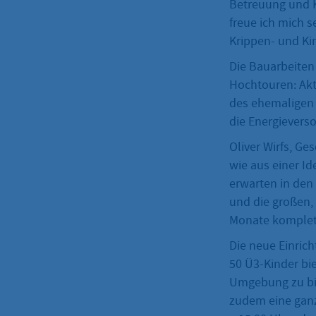
Betreuung und K
freue ich mich 
Krippen- und Ki
Die Bauarbeiten
Hochtouren: Ak
des ehemaligen B
die Energievers
Oliver Wirfs, Ge
wie aus einer Id
erwarten in den
und die großen,
Monate komplett
Die neue Einrich
50 Ü3-Kinder bie
Umgebung zu biet
zudem eine ganz