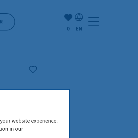
Number of bookmarked ite
R
0
EN
Language selection: Engl
 your website experience.
ion in our