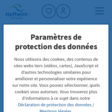
Accueil"
Paramètres de
Page d'accueil
Trouver un service
protection des données
Préoccupations locales
Änderungen mitteilen, die wichtig sind für den
Nous utilisons des cookies, des contenus de
Bezug von Unterhaltsvorschuss
sites webs tiers (vidéos, cartes), JavaScript et
d’autres technologies similaires pour
améliorer et personnaliser votre expérience
Änderungen mitteilen,
sur notre site. Vous pouvez sélectionner, quels
cookies vous autorisez. Vous trouverez plus
die wichtig sind für
d’informations à ce sujet dans notre
Déclaration de protection des données
/
den Bezug von
Mentions légales
.