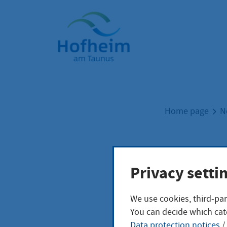
Home"
Home page
N
Privacy setti
Höfe
We use cookies, third-par
202
You can decide which cat
Data protection notices
/