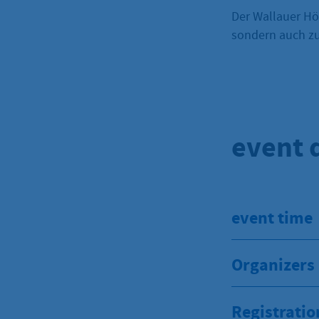
Der Wallauer Hö
sondern auch z
event d
event time
Organizers
Registratio