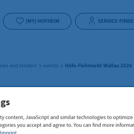
(MY) HOFHEIM
SERVICE-FINDE
Höfe-Flohmarkt Wallau 2026
ews and tenders
events
ngs
-Flohmarkt Wall
ty content, JavaScript and similar technologies to optimize
6
egories you accept and agree to. You can find more informat
Imprint
.