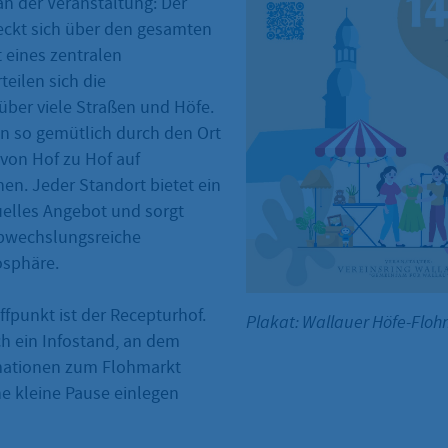
n der Veranstaltung: Der
eckt sich über den gesamten
t eines zentralen
teilen sich die
über viele Straßen und Höfe.
 so gemütlich durch den Ort
von Hof zu Hof auf
en. Jeder Standort bietet ein
uelles Angebot und sorgt
abwechslungsreiche
sphäre.
effpunkt ist der Recepturhof.
Plakat: Wallauer Höfe-Flo
ch ein Infostand, an dem
mationen zum Flohmarkt
ne kleine Pause einlegen