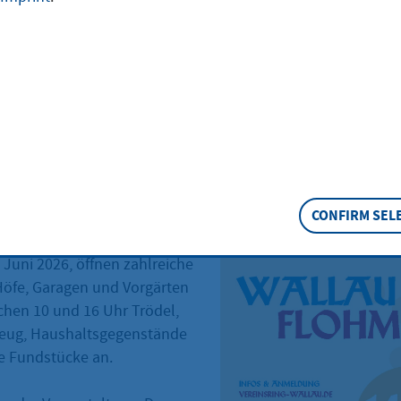
e 2026
|
from 10:00 o'clock
r Höfeflohmarkt lädt auch in diesem Jahr wi
 Entdecken ein. Wallau verwandelt sich im 
n Paradies für Flohmarktfreunde.n
CONFIRM SEL
 Juni 2026, öffnen zahlreiche
öfe, Garagen und Vorgärten
chen 10 und 16 Uhr Trödel,
zeug, Haushaltsgegenstände
re Fundstücke an.