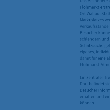
Das Besondere a
Flohmarkt erstr
Ort Wallau. Stat
Marktplatzes ver
Verkaufsstände 
Besucher können
schlendern und 
Schatzsuche geh
eigenes, individ
damit für eine 
Flohmarkt-Atmo
Ein zentraler Tr
Dort befindet si
Besucher Infor
erhalten und ei
können.