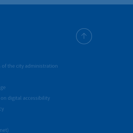
To top
 of the city administration
age
on digital accessibility
cy
net)