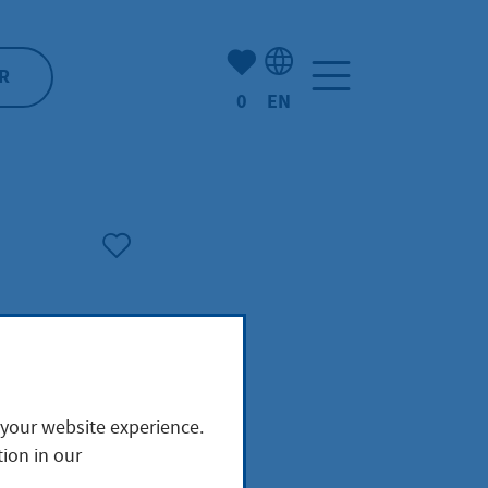
Number of bookmarked ite
R
0
EN
Language selection: Engl
au
 your website experience.
ion in our