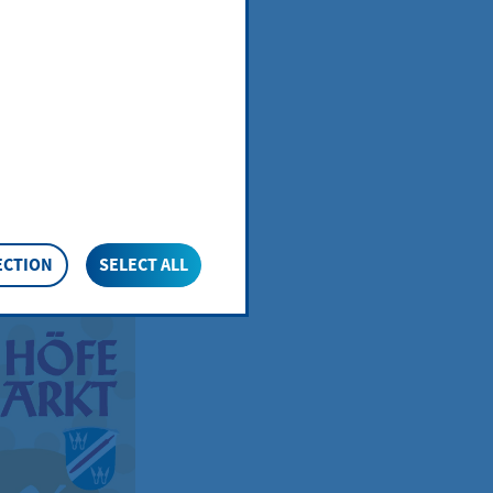
eder zum
Sommer
ECTION
SELECT ALL