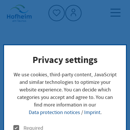
Home"
Home page
News and tenders
Privacy settings
Aktuelles aus Hofheim
Fitness-Areal in Langenhain wird eingeweiht
We use cookies, third-party content, JavaScript
and similar technologies to optimize your
website experience. You can decide which
Fitness-Areal in
categories you accept and agree to. You can
find more information in our
Langenhain wird
Data protection notices
/
Imprint
.
eingeweiht
O
Required