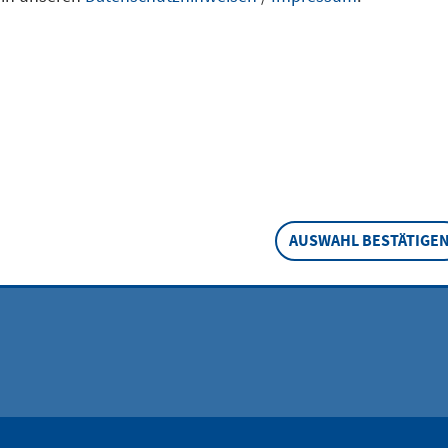
atz des 1. FC Lo
.V.
AUSWAHL BESTÄTIGE