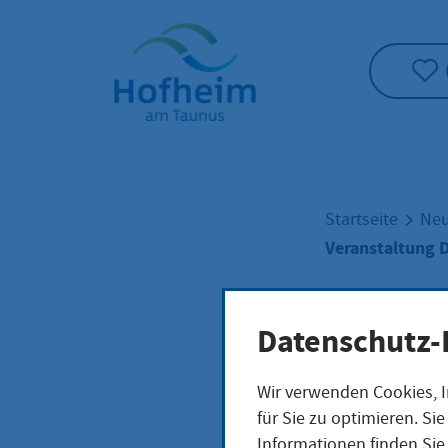
Startseite"
Startseite
Neu
Veranstaltung D
Vera
Datenschutz-
Wir verwenden Cookies, I
Deta
für Sie zu optimieren. S
Informationen finden Sie