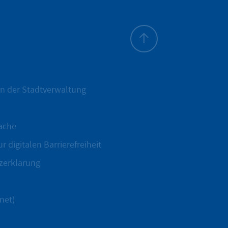
Zum Seitenanfang
n der Stadtverwaltung
ache
r digitalen Barrierefreiheit
zerklärung
net)