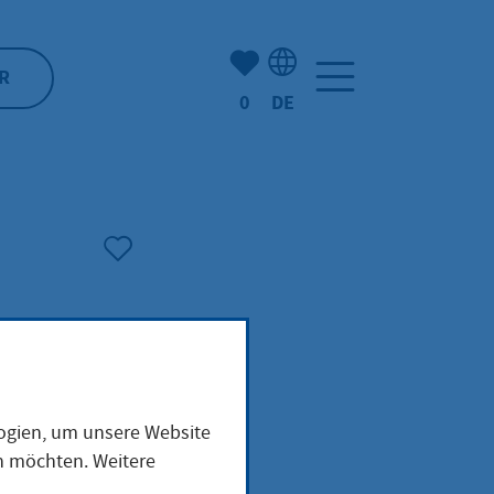
Anzahl der gemerkten Artike
R
0
DE
Sprachauswahl: Deutsch
logien, um unsere Website
en möchten. Weitere