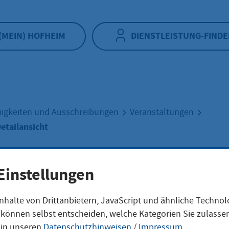
(MEIN) HOFHEIM
DIENSTLEISTUNG-FINDE
igkeiten und Ausschreibungen
Veranstaltungen
etailansicht
nstaltung
Einstellungen
nhalte von Drittanbietern, JavaScript und ähnliche Techno
ilansicht
ie können selbst entscheiden, welche Kategorien Sie zulass
 in unseren
Datenschutzhinweisen
/
Impressum
.