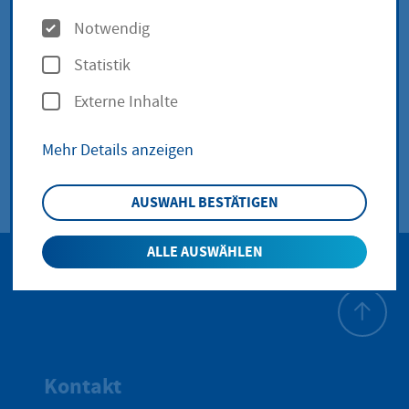
Hinter den Häusern,
O
Notwendig
p
Langenhain
Statistik
t
Externe Inhalte
i
Hinter den Häusern, Langenhain
Oranienstraße 41-49
o
Mehr Details anzeigen
n
e
AUSWAHL BESTÄTIGEN
n
ALLE AUSWÄHLEN
Zum Seite
Kontakt