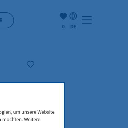
Anzahl der gemerkten Artike
R
0
DE
Sprachauswahl: Deutsch
logien, um unsere Website
en möchten. Weitere