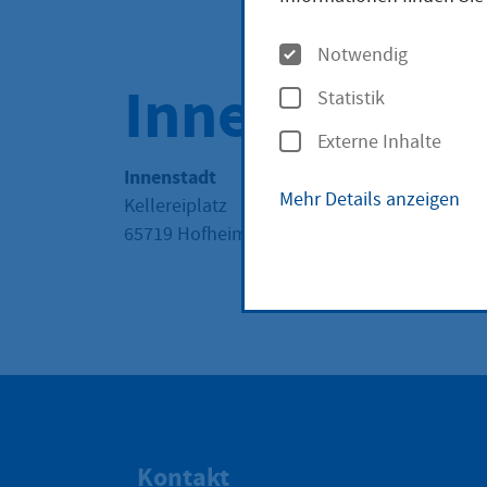
O
Notwendig
p
Innenstadt
Statistik
t
Externe Inhalte
i
Innenstadt
o
Mehr Details anzeigen
Kellereiplatz
n
65719 Hofheim am Taunus
e
n
Kontakt