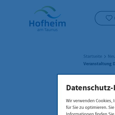
Startseite"
Startseite
Neu
Veranstaltung D
Vera
Datenschutz-
Wir verwenden Cookies, I
Deta
für Sie zu optimieren. S
Informationen finden Sie