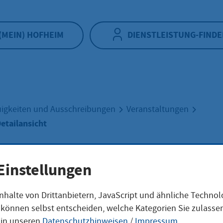
(MEIN) HOFHEIM
DIENSTLEISTUNG-FINDE
igkeiten und Ausschreibungen
Veranstaltungen
etailansicht
nstaltung
Einstellungen
nhalte von Drittanbietern, JavaScript und ähnliche Techno
ilansicht
ie können selbst entscheiden, welche Kategorien Sie zulass
 in unseren
Datenschutzhinweisen
/
Impressum
.