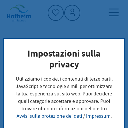
Home"
Pagina iniziale
Notizie e offerte
eventi
Impostazioni sulla
Qualifikationsturnier zum 15. cortexpower-
privacy
Cup
Utilizziamo i cookie, i contenuti di terze parti,
JavaScript e tecnologie simili per ottimizzare
la tua esperienza sul sito web. Puoi decidere
Qualifikationsturnier
quali categorie accettare e approvare. Puoi
trovare ulteriori informazioni nel nostro
zum 15. cortexpower-
Avvisi sulla protezione dei dati
/
Impressum
.