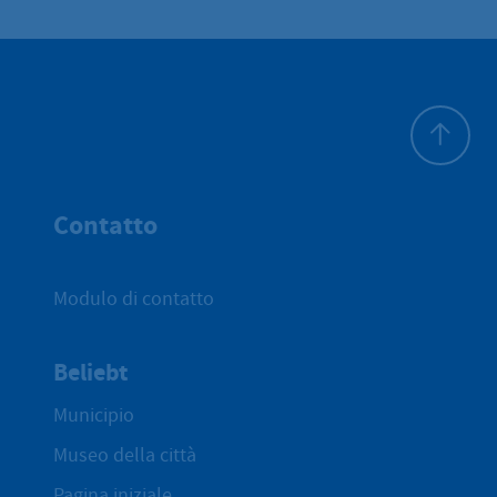
All'inizio 
Contatto
Modulo di contatto
Beliebt
Municipio
Museo della città
Pagina iniziale