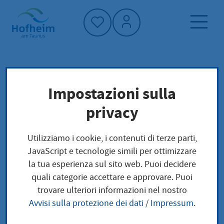
Home"
Pagina iniziale
Notizie e offerte
eventi
Impostazioni sulla
Lunch Break - Expressführung: Friedensreich
privacy
Hundertwasser (1928–2000) – Friedensvertrag
mit der Natur
Utilizziamo i cookie, i contenuti di terze parti,
JavaScript e tecnologie simili per ottimizzare
la tua esperienza sul sito web. Puoi decidere
quali categorie accettare e approvare. Puoi
Lunch Break -
trovare ulteriori informazioni nel nostro
Avvisi sulla protezione dei dati
/
Impressum
.
Expressführung: