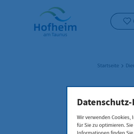
Startseite"
Startseite
Die
Verw
Datenschutz-
Wir verwenden Cookies, I
für Sie zu optimieren. S
Kreisstadt H
Informationen finden Sie