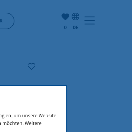
Anzahl der gemerkten Artike
R
0
DE
Sprachauswahl: Deutsch
logien, um unsere Website
en möchten. Weitere