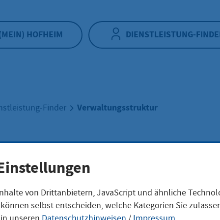
(MEIN) HOFHEIM
DIENSTLEISTUNG-FINDE
Verwaltungsstruktur
nstleistung-Finder
altungsstruktur
Einstellungen
nhalte von Drittanbietern, JavaScript und ähnliche Techno
ie können selbst entscheiden, welche Kategorien Sie zulass
ofheim am Taunus
 in unseren
Datenschutzhinweisen
/
Impressum
.