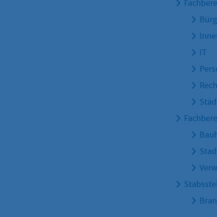
Fachbere
Bürg
Inne
IT
Pers
Rech
Städ
Fachbere
Bau
Stad
Verw
Stabsstel
Bran