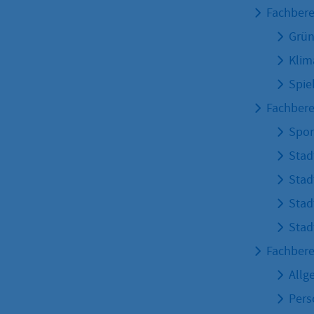
Fachbere
Grün
Kli
Spie
Fachbere
Spor
Stad
Stad
Stad
Sta
Fachbere
Allg
Per