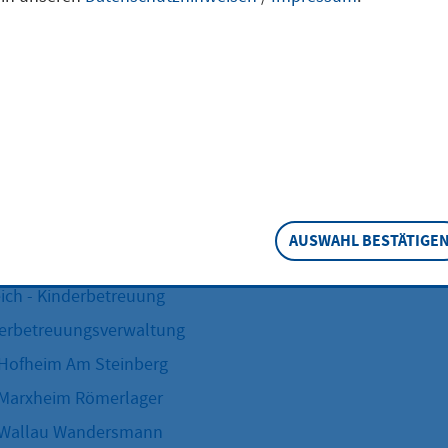
ich - Büro des Bürgermeisters
se, Öffentlichkeitsarbeit und Tourismus
tepartnerschaften
schaftsförderung
ich - Finanzen
iligungen und Gebühren
halt, Controlling und Vergabe
AUSWAHL BESTÄTIGE
tkasse, Steuern und Abgaben
ich - Kinderbetreuung
erbetreuungsverwaltung
 Hofheim Am Steinberg
 Marxheim Römerlager
 Wallau Wandersmann