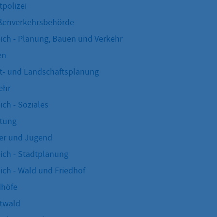
tpolizei
ßenverkehrsbehörde
ich - Planung, Bauen und Verkehr
en
t- und Landschaftsplanung
ehr
ich - Soziales
tung
er und Jugend
ich - Stadtplanung
ich - Wald und Friedhof
dhöfe
twald