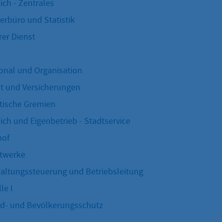
ich - Zentrales
erbüro und Statistik
rer Dienst
onal und Organisation
t und Versicherungen
tische Gremien
ich und Eigenbetrieb - Stadtservice
hof
twerke
altungssteuerung und Betriebsleitung
le I
d- und Bevölkerungsschutz