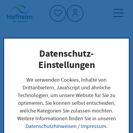
Startseite"
Datenschutz-
Startseite
Neuigkeiten und Ausschreibungen
Einstellungen
Aktuelles aus Hofheim
Außenstelle Wallau: Kein Bürgerkoffertermin
Wir verwenden Cookies, Inhalte von
am 21. Oktober 2025
Drittanbietern, JavaScript und ähnliche
Technologien, um unsere Website für Sie zu
optimieren. Sie können selbst entscheiden,
welche Kategorien Sie zulassen möchten.
Außenstelle Wallau:
Weitere Informationen finden Sie in unseren
Datenschutzhinweisen
/
Impressum
.
Kein